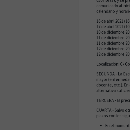
650 horas), y se pr
comunicado al inici
calendario y horar
16 de abril 2021 (
17 de abril 2021 (
10 de diciembre 20
11 de diciembre 20
11 de diciembre 2
12 de diciembre 2
12 de diciembre 2
Localización: C/ Go
SEGUNDA.- La Escue
mayor (enfermedad 
docente, etc.). En
alternativa sufici
TERCERA.- El preci
CUARTA.- Salvo otr
plazos con los sig
En el momento 