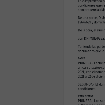
En cumplimiento c
condiciones que re
semipresencial (Ma
De una parte, D. J
19645639 y domicili
De la otra, el alu
con DNI/NIE/Pas
Teniendo las parte
documento que lo c
BASES
PRIMERA.- Escuela
un curso
online
con
2021, con el nombr
2021 a 12 de dicie
SEGUNDA.- El alumn
condiciones.
CONDICIONES
PRIMERA.- Los ser