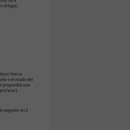
turas será
n el lugar,
l por fuerza
lo o el visado del
se propondría una
 profesor).
rán pagados en 5