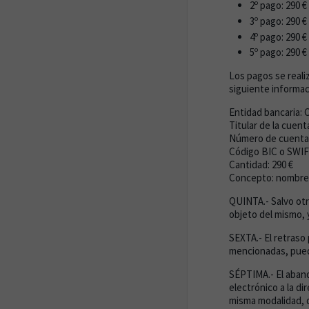
2º pago: 290 €
3º pago: 290 €
4º pago: 290 €
5º pago: 290 €
Los pagos se real
siguiente informac
Entidad bancaria: 
Titular de la cuent
Número de cuenta 
Código BIC o SW
Cantidad: 290 €
Concepto: nombre, 
QUINTA.- Salvo otra
objeto del mismo, y
SEXTA.- El retraso
mencionadas, puede
SÉPTIMA.- El aband
electrónico a la d
misma modalidad, 