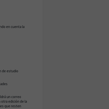
ndo en cuenta la
an de estudio
dades
ldrá un correo
otra edición de la
des que resten