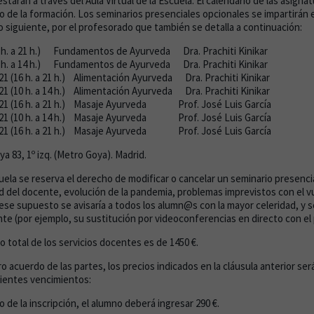
estarán a través del Aula Virtual de la Escuela. El calendario de las asigna
o de la formación. Los seminarios presenciales opcionales se impartirán e
io siguiente, por el profesorado que también se detalla a continuación:
16 h. a 21 h.) Fundamentos de Ayurveda Dra. Prachiti Kinikar
10 h. a 14 h.) Fundamentos de Ayurveda Dra. Prachiti Kinikar
21 (16 h. a 21 h.) Alimentación Ayurveda Dra. Prachiti Kinikar
21 (10 h. a 14 h.) Alimentación Ayurveda Dra. Prachiti Kinikar
021 (16 h. a 21 h.) Masaje Ayurveda Prof. José Luis García
021 (10 h. a 14 h.) Masaje Ayurveda Prof. José Luis García
021 (16 h. a 21 h.) Masaje Ayurveda Prof. José Luis García
ya 83, 1º izq. (Metro Goya). Madrid.
la se reserva el derecho de modificar o cancelar un seminario presencia
del docente, evolución de la pandemia, problemas imprevistos con el vue
 ese supuesto se avisaría a todos los alumn@s con la mayor celeridad, y 
ente (por ejemplo, su sustitución por videoconferencias en directo con el
o total de los servicios docentes es de 1450 €.
o acuerdo de las partes, los precios indicados en la cláusula anterior se
uientes vencimientos:
de la inscripción, el alumno deberá ingresar 290 €.