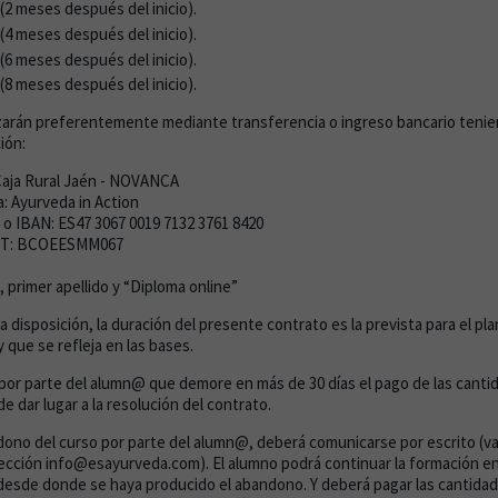
 (2 meses después del inicio).
 (4 meses después del inicio).
 (6 meses después del inicio).
 (8 meses después del inicio).
izarán preferentemente mediante transferencia o ingreso bancario tenie
ión:
Caja Rural Jaén - NOVANCA
a: Ayurveda in Action
o IBAN: ES47 3067 0019 7132 3761 8420
IFT: BCOEESMM067
primer apellido y “Diploma online”
 disposición, la duración del presente contrato es la prevista para el pl
 que se refleja en las bases.
 por parte del alumn@ que demore en más de 30 días el pago de las canti
 dar lugar a la resolución del contrato.
ono del curso por parte del alumn@, deberá comunicarse por escrito (va
irección info@esayurveda.com). El alumno podrá continuar la formación en 
desde donde se haya producido el abandono. Y deberá pagar las cantida