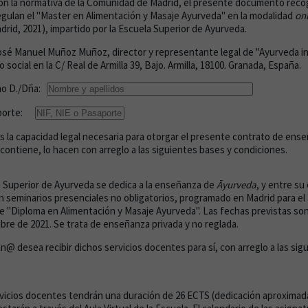
on la normativa de la Comunidad de Madrid, el presente documento recog
gulan el "Master en Alimentación y Masaje Ayurveda" en la modalidad
on
drid, 2021), impartido por la Escuela Superior de Ayurveda.
osé Manuel Muñoz Muñoz, director y representante legal de "Ayurveda in 
o social en la C/ Real de Armilla 39, Bajo. Armilla, 18100. Granada, España.
mno D./Dña:
aporte:
s la capacidad legal necesaria para otorgar el presente contrato de enseñ
ontiene, lo hacen con arreglo a las siguientes bases y condiciones.
 Superior de Ayurveda se dedica a la enseñanza de
Āyurveda
, y entre su
 seminarios presenciales no obligatorios, programado en Madrid para e
e "Diploma en Alimentación y Masaje Ayurveda". Las fechas previstas so
mbre de 2021. Se trata de enseñanza privada y no reglada.
@ desea recibir dichos servicios docentes para sí, con arreglo a las sig
vicios docentes tendrán una duración de 26 ECTS (dedicación aproximad