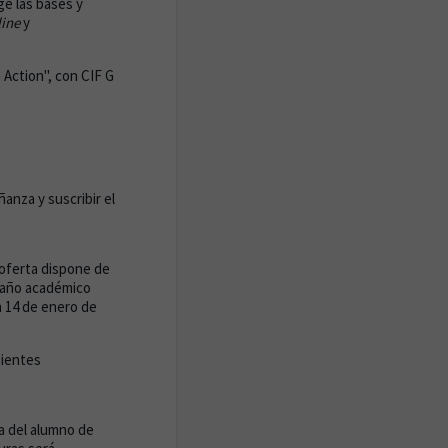
e las bases y
line
y
Action", con CIF G
anza y suscribir el
 oferta dispone de
l año académico
n 14 de enero de
uientes
a del alumno de