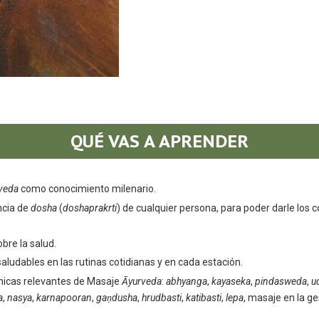
QUÉ VAS A APRENDER
veda
como conocimiento milenario.
ncia de
dosha
(
doshaprakrti
) de cualquier persona, para poder darle los 
bre la salud.
 saludables
en las rutinas cotidianas y en cada estación.
nicas relevantes de Masaje
Āyurveda
:
abhyanga
,
kayaseka
,
pindasweda
,
u
a
,
nasya
,
karnapooran
,
gaṇdusha
,
hrudbasti
,
katibasti
,
lepa
, masaje en la ge