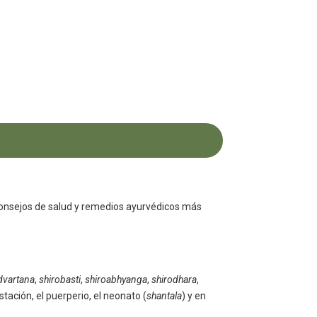
consejos de salud y
remedios ayurvédicos
más
dvartana
,
shirobasti
,
shiroabhyanga
,
shirodhara
,
stación, el puerperio, el neonato (
shantala
) y en