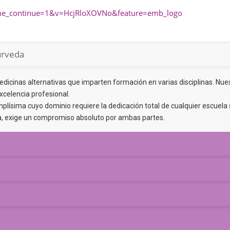
ime_continue=1&v=HcjRloXOVNo&feature=emb_logo
urveda
dicinas alternativas que imparten formación en varias disciplinas. Nues
xcelencia profesional.
lísima cuyo dominio requiere la dedicación total de cualquier escuela 
ia, exige un compromiso absoluto por ambas partes.