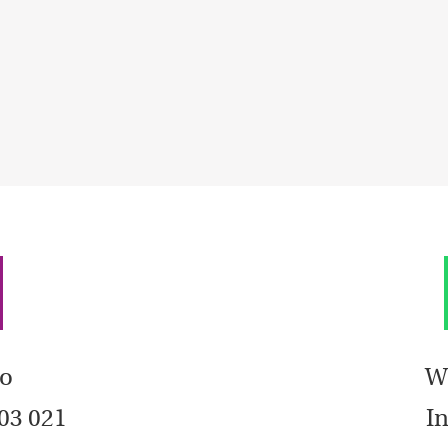
no
W
203 021
In