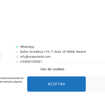
WhatsApp
Nuñez de Balboa 119, 1º dcha. CP 28006. Madrid
info@esayurveda.com
(+34)621203021
Aviso Legal
Política de Privacidad
Cookies
Uso de cookies
licidad relacionada con
(por ejemplo, páginas
ACEPTAR