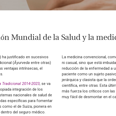
ón Mundial de la Salud y la med
 ha justificado en sucesivos
La medicina convencional, como 
icional (
Āyurveda
entre otras)
ni casual, sino que está imbuida 
 ventajas intrínsecas, el
reducción de la enfermedad a un
s.
paciente como un sujeto pasivo
jerárquica y clasista que la orde
a Tradicional 2014-2023
, se va
científica, entre otras. Esta úl
opiada integración de los
más fuerza los críticos con las 
sistemas nacionales de salud de
muy fácil de desmontar en el c
das específicas para fomentar
s como el de Suiza, pionera en
 dentro del seguro médico.