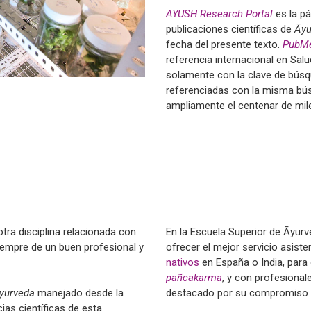
AYUSH Research Portal
es la pá
publicaciones científicas de
Āyu
fecha del presente texto.
PubM
referencia internacional en Sal
solamente con la clave de búsqu
referenciadas con la misma b
ampliamente el centenar de mil
tra disciplina relacionada con
En la Escuela Superior de
Āyurv
siempre de un buen profesional y
ofrecer el mejor servicio asiste
nativos
en España o India, para
pañcakarma
, y con profesiona
destacado por su compromiso 
yurveda
manejado desde la
ias científicas de esta