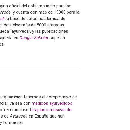
gina oficial del gobierno indio para las
rveda
, y cuenta con más de 19000 para la
ed
, la base de datos académica de
ud, devuelve más de 5000 entradas
eda “ayurveda”, y las publicaciones
úsqueda en
Google Scholar
superan
es.
eda
también tenemos el compromiso de
ncial, ya sea con
médicos ayurvédicos
 ofrecer incluso
terapias intensivas de
les de
Āyurveda
en España que han
y formación.