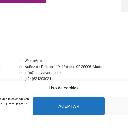
WhatsApp
Nuñez de Balboa 119, 1º dcha. CP 28006. Madrid
info@esayurveda.com
(+34)621203021
Aviso Legal
Política de Privacidad
Cookies
Uso de cookies
licidad relacionada con
(por ejemplo, páginas
ACEPTAR