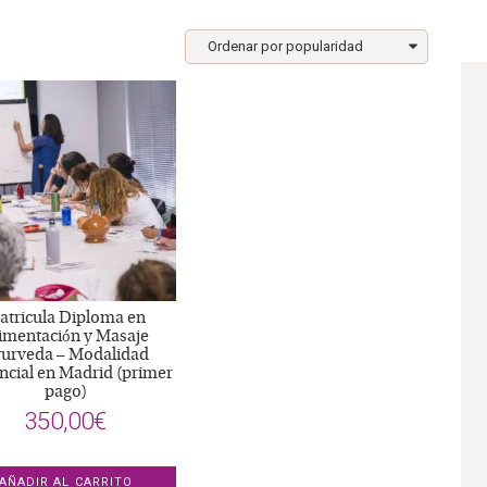
atricula Diploma en
imentación y Masaje
urveda – Modalidad
ncial en Madrid (primer
pago)
350,00
€
AÑADIR AL CARRITO