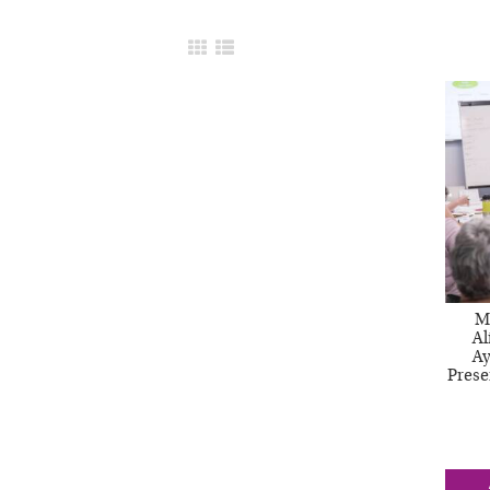
M
Al
Ay
Prese