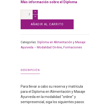
Más información sobre el Diploma
Matrícula
del
Diploma
AÑADIR AL CARRITO
en
Masaje
Ayurveda
Categorías:
Diploma en Alimentación y Masaje
-
Ayurveda – Modalidad On-line
,
Formaciones
Modalidad
"online"
y
semipresencial
(primer
DESCRIPCIÓN
pago)
cantidad
Para llevar a cabo su reserva y matrícula
para el Diploma en Alimentación y Masaje
Ayurveda en la modalidad “online” y
semipresencial, siga los siguientes pasos: