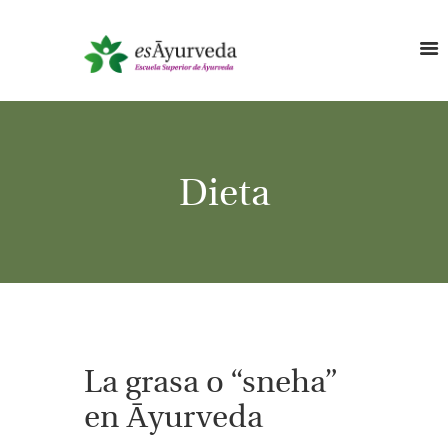
Dieta
La grasa o “sneha”
en Āyurveda