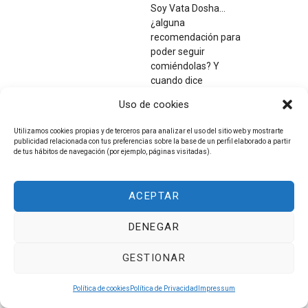
Soy Vata Dosha…
¿alguna
recomendación para
poder seguir
comiéndolas? Y
cuando dice
‘ensaladas al vapor, o
Uso de cookies
con quinoa o mijo
como base – a qué se
Utilizamos cookies propias y de terceros para analizar el uso del sitio web y mostrarte
refiere? Podemos
publicidad relacionada con tus preferencias sobre la base de un perfil elaborado a partir
comerlas crudas si las
de tus hábitos de navegación (por ejemplo, páginas visitadas).
acompañamos con
estos alimentos? Un
ACEPTAR
saludo.
DENEGAR
RESPONDER
GESTIONAR
Política de cookies
Política de Privacidad
Impressum
Dra.