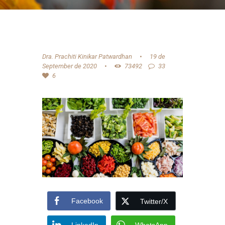
Dra. Prachiti Kinikar Patwardhan
19 de
September de 2020
73492
33
6
Facebook
Twitter/X
LinkedIn
WhatsApp