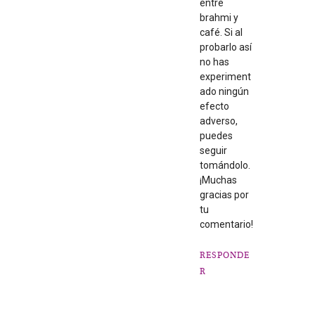
entre
brahmi y
café. Si al
probarlo así
no has
experiment
ado ningún
efecto
adverso,
puedes
seguir
tomándolo.
¡Muchas
gracias por
tu
comentario!
RESPONDE
R