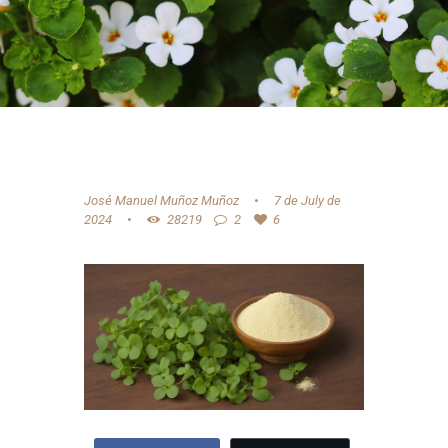
José Manuel Muñoz Muñoz
7 de July de
2024
28219
2
6