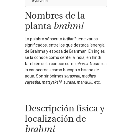
Ayurveda
Nombres de la
planta
brahmi
La palabra sánscrita
brāhmī
tiene varios
significados, entre los que destaca ‘energía’
de Brahma y esposa de Brahman. En inglés
se la conoce como centella india, en hindi
también se la conoce como
chareli
. Nosotros
la conocemos como bacopa o hisopo de
agua. Son sinónimos
sarasvati
,
medhya
,
vayastha
,
matsyakshi
,
surasa
,
manduki
, etc.
Descripción física y
localización de
brahmi