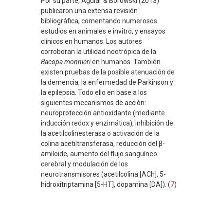
Por su parte, Aguiar & Borowski (2013)
publicaron una extensa revisión
bibliográfica, comentando numerosos
estudios en animales e invitro, y ensayos
clínicos en humanos. Los autores
corroboran la utilidad nootrópica de la
Bacopa monnieri
en humanos. También
existen pruebas de la posible atenuación de
la demencia, la enfermedad de Parkinson y
la epilepsia. Todo ello en base a los
siguientes mecanismos de acción:
neuroprotección antioxidante (mediante
inducción redox y enzimática), inhibición de
la acetilcolinesterasa o activación de la
colina acetiltransferasa, reducción del β-
amiloide, aumento del flujo sanguíneo
cerebral y modulación de los
neurotransmisores (acetilcolina [ACh], 5-
hidroxitriptamina [5-HT], dopamina [DA]). (
7
)