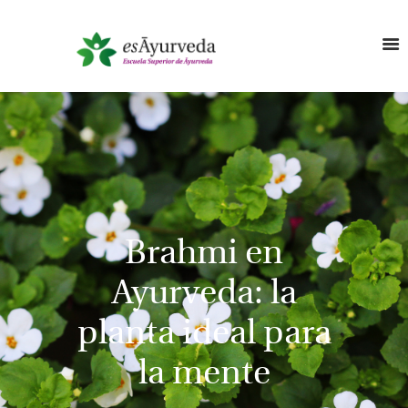
Brahmi en
Ayurveda: la
planta ideal para
la mente