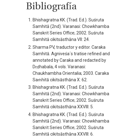
Bibliografía
Bhishagratna KK. (Trad. Ed.). Suśruta
Samhitā (2nd). Varanasi: Chowkhamba
Sanskrit Series Office; 2002. Suśruta
Samhitā cikitsāsthāna VII: 24.
Sharma PV, traductor y editor. Caraka
Samhitā. Agniveśa´s tratise refined and
annotated by Caraka and redacted by
Dṛḍhabala, 4 vols. Varanasi:
Chaukhambha Orientalia; 2003. Caraka
Saṁhitā cikitsāsthāna X: 62.
Bhishagratna KK. (Trad. Ed.). Suśruta
Samhitā (2nd). Varanasi: Chowkhamba
Sanskrit Series Office; 2002. Suśruta
Samhitā cikitsāsthāna XXVIII: 5.
Bhishagratna KK. (Trad. Ed.). Suśruta
Samhitā (2nd). Varanasi: Chowkhamba
Sanskrit Series Office; 2002. Suśruta
Samhitā cikitsāsthāna XXVIII: 6.