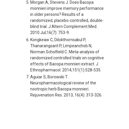
Morgan A, Stevens J. Does Bacopa
monnieri improve memory performance
in older persons? Results of a
randomized, placebo-controlled, double-
blind trial. J Altern Complement Med.
2010 Jul;16(7): 753-9.
Kongkeaw C, Dilokthornsakul P,
Thanarangsarit P, Limpeanchob N,
Norman Scholfield C. Meta-analysis of
randomized controlled trials on cognitive
effects of Bacopa monnieri extract. J
Ethnopharmacol. 2014;151(1):528-535.
Aguiar S, Borowski T.
Neuropharmacological review of the
nootropic herb Bacopa monnieri.
Rejuvenation Res. 2013; 16(4): 313-326.