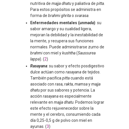
nutritiva de
majja dhatu
y paliativa de
pitta
.
Para estos propósitos se administra en
forma de
brahmi ghrita
o
svarasa
.
Enfermedades mentales (
unmada
)
: su
sabor amargo y su cualidad ligera,
mejoran la debilidad y la inestabilidad de
la mente, y recupera sus funciones
normales. Puede administrarse zumo de
brahmi
con miel y
kushtha
(
Saussurea
lappa
). (
2
)
Rasayana
: su sabor y efecto posdigestivo
dulce actúan como
rasayana
de tejidos.
También pacifica
pitta
cuando está
asociado con
rasa
,
rakta
,
mamsa
y
majja
dhatu
por sus sabores y potencia. La
acción
rasayana
es especialmente
relevante en
majja dhatu
. Podemos lograr
este efecto rejuvenecedor sobre la
mente y el cerebro, consumiendo cada
día 0,25-0,5 g de polvo con miel en
ayunas. (
3
)