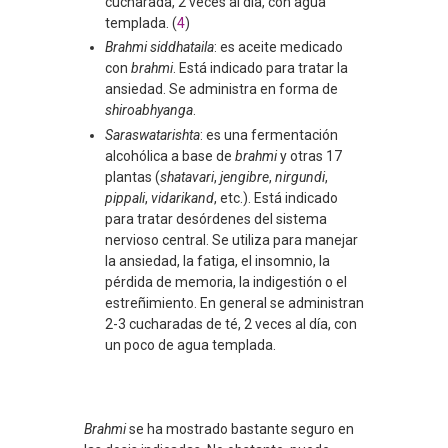
cucharada, 2 veces al día, con agua
templada. (
4
)
Brahmi siddhataila
: es aceite medicado
con
brahmi
. Está indicado para tratar la
ansiedad. Se administra en forma de
shiroabhyanga
.
Saraswatarishta
: es una fermentación
alcohólica a base de
brahmi
y otras 17
plantas (
shatavari
,
jengibre
,
nirgundi
,
pippali
,
vidarikand
, etc.). Está indicado
para tratar desórdenes del sistema
nervioso central. Se utiliza para manejar
la ansiedad, la fatiga, el insomnio, la
pérdida de memoria, la indigestión o el
estreñimiento. En general se administran
2-3 cucharadas de té, 2 veces al día, con
un poco de agua templada.
Brahmi
se ha mostrado bastante seguro en