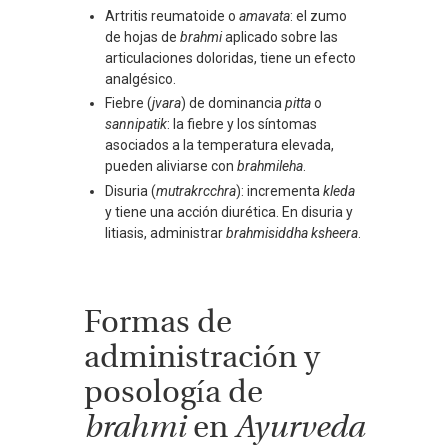
Artritis reumatoide o
amavata
: el zumo
de hojas de
brahmi
aplicado sobre las
articulaciones doloridas, tiene un efecto
analgésico.
Fiebre (
jvara
) de dominancia
pitta
o
sannipatik
: la fiebre y los síntomas
asociados a la temperatura elevada,
pueden aliviarse con
brahmileha
.
Disuria (
mutrakrcchra
): incrementa
kleda
y tiene una acción diurética. En disuria y
litiasis, administrar
brahmisiddha ksheera
.
Formas de
administración y
posología de
brahmi
en
Ayurveda