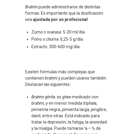
Brahmi
puede administrarse de distintas
formas. Es importante que la dosificación
sea
ajustada por un profesional
:
Zumo o
svarasa
: 5-20 ml/día.
Polvo o
churna
: 0,25-5 g/día.
Extracto: 300-600 mg/día.
Existen fórmulas más complejas que
contienen
brahmi
y pueden usarse también.
Destacan las siguientes:
Brahmi ghrita
: es
ghee
medicado con
brahmi
, y en menor medida
triphala
,
pimienta negra, pimienta larga, jengibre,
danti
, entre otras. Está indicado para
tratar la depresión, la fatiga, la ansiedad
y la mialgia. Puede tomarse ¼ – ½ de