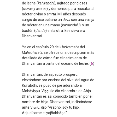
de leche (
kshirabdhi
), agitado por dioses
(
devas
y
asuras
) y demonios para rescatar al
néctar divino o
amrta
. Mil años después
surgió de ese océano un
deva
con una vasija
de néctar en una mano (
kamandalu
), y un
bastón (
danda
) en la otra. Ese
deva
era
Dhanvantari.
Ya en el capítulo 29 del
Harivamsha
del
Mahabharata
, se ofrece una descripción más
detallada de cómo fue el nacimiento de
Dhanvantari a partir del océano de leche: (
6
)
Dhanvantari, de aspecto próspero,
elevándose por encima del nivel del agua de
Kṣīrābdhi, se puso de pie adorando a
Mahāviṣṇu. Viṣṇu le dio el nombre de Abja.
Dhanvantari es así conocido también por el
nombre de Abja. Dhanvantari, inclinándose
ante Viṣṇu, dijo “Prabho, soy tu hijo.
Adjudícame el yajñabhāga”.