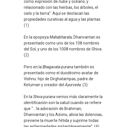
como expresión de nube y océano, y
relacionado con las hierbas, los árboles, el
cielo y la tierra”. Aquí se destacan las
propiedades curativas al agua y las plantas.
(
1
)
En la epopeya
Mahabharata
, Dhanvantari es
presentado como uno de los 108 nombres
del Sol, y uno de los 1008 nombres de Shiva.
(
2
)
Pero en la
Bhagavata-purana
también es
presentado como el duodécimo avatar de
Vishnu: hijo de Dirghatampas, padre de
Ketuman y creador del
Ayurveda
. (
3
)
En la
Shiva-purana
vemos más claramente la
identificación son la salud cuando se refiere
que “… la adoración de Brahman,
Dhanvantari y los Aśvins, alivia las dolencias,
previene la muerte fétida y suprime todas
las enfermedades instantáneamente”. (
4
)