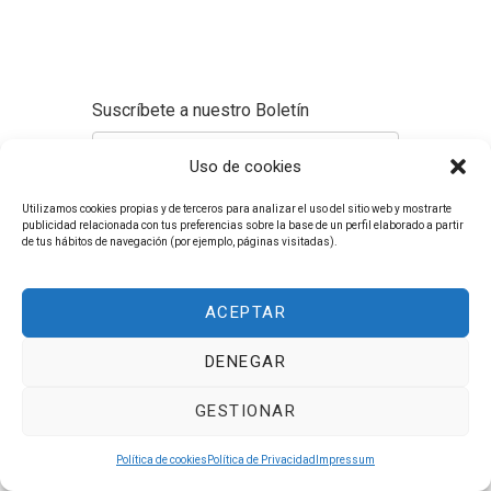
Suscríbete a nuestro Boletín
Uso de cookies
Suscribirme
Utilizamos cookies propias y de terceros para analizar el uso del sitio web y mostrarte
publicidad relacionada con tus preferencias sobre la base de un perfil elaborado a partir
WhatsApp
de tus hábitos de navegación (por ejemplo, páginas visitadas).
Nuñez de Balboa 119, 1º dcha. CP 28006.
Madrid
info@esayurveda.com
ACEPTAR
(+34)621203021
Aviso Legal
Política de Privacidad
Cookies
DENEGAR
GESTIONAR
Política de cookies
Política de Privacidad
Impressum