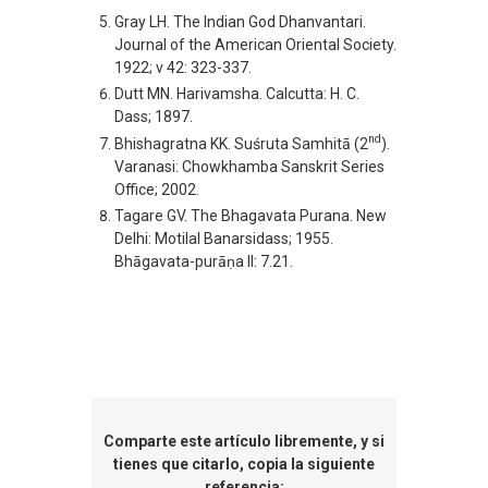
Gray LH. The Indian God Dhanvantari.
Journal of the American Oriental Society.
1922; v 42: 323-337.
Dutt MN. Harivamsha. Calcutta: H. C.
Dass; 1897.
nd
Bhishagratna KK. Suśruta Samhitā (2
).
Varanasi: Chowkhamba Sanskrit Series
Office; 2002.
Tagare GV. The Bhagavata Purana. New
Delhi: Motilal Banarsidass; 1955.
Bhāgavata-purāṇa II: 7.21.
Comparte este artículo libremente, y si
tienes que citarlo, copia la siguiente
referencia: