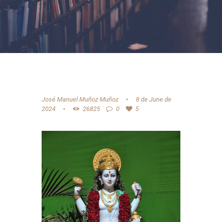
José Manuel Muñoz Muñoz
8 de June de
2024
26825
0
5