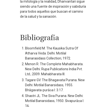
la mitología y la realidad, Dhanvantari sigue
siendo una fuente de inspiración y sabiduría
para todos aquellos que buscan el camino
de la salud y la sanación.
Bibliografía
Bloomfield M. The Kausika Sutra Of
Atharva Veda. Delhi: Motilal
Banarasidass Collection; 1972.
Menon R. The Complete Mahabharata.
New Delhi: Rupa Publications India Pvt.
Ltd.; 2009. Mahabharata III.
Tagare GV. The Bhagavata Purana. New
Delhi: Motilal Banarsidass; 1955.
Bhāgavata-purāṇa I: 3.17.
Shastri JL. The Siva Purana. New Delhi:
Motilal Banarsidass; 1950. Śivapurāṇa I:
16.