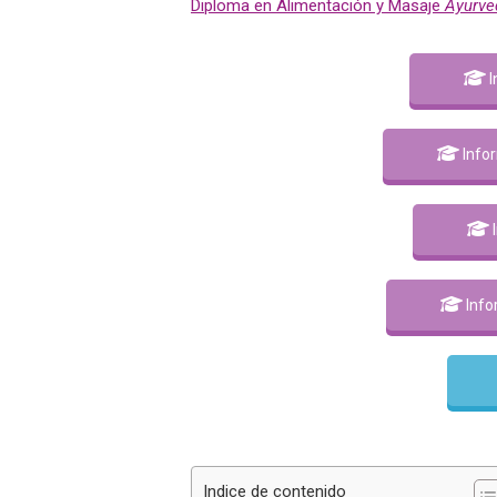
Diploma en Alimentación y Masaje
Ayurve
I
Info
Info
Indice de contenido