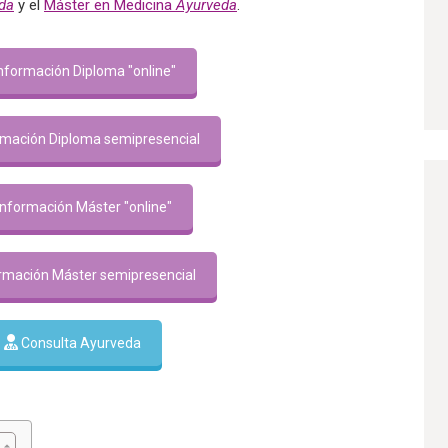
da
y el
Máster en Medicina
Ayurveda
.
nformación Diploma "online"
rmación Diploma semipresencial
Información Máster "online"
rmación Máster semipresencial
Consulta Ayurveda