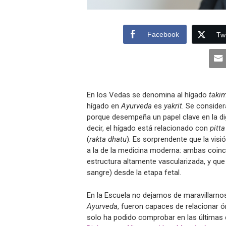
Facebook
Twi
En los Vedas se denomina al hígado
taki
hígado en
Ayurveda
es
yakrit
. Se consider
porque desempeña un papel clave en la di
decir, el hígado está relacionado con
pitt
(
rakta dhatu
). Es sorprendente que la visi
a la de la medicina moderna: ambas coinci
estructura altamente vascularizada, y q
sangre) desde la etapa fetal.
En la Escuela no dejamos de maravillarno
Ayurveda
, fueron capaces de relacionar ó
solo ha podido comprobar en las últimas