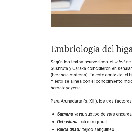
Embriología del híg
Según los textos ayurvédicos, el
yakrit
se 
Sushruta y Caraka coincidieron en señalar
(herencia materna). En este contexto, el 
Y esto se alinea con el conocimiento mode
hematopoyesis.
Para Arunadatta (s. XIII), los tres factore
Samana vayu
: subtipo de
vata
encargad
Dehoshma
: calor corporal.
Rakta dhatu
: tejido sanguíneo.