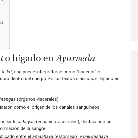
a
na
t
o hígado en
Ayurveda
rita
kṛt
, que puede interpretarse como `hacedor´ o
adora dentro del cuerpo. En los textos clásicos, el hígado es
htangas
(órganos viscerales).
ficaron como el origen de los canales sanguíneos
 los siete
ashayas
(espacios viscerales), destacando su
ormación de la sangre.
ubicado entre el
amashaya
(estómago) y
pakwashaya