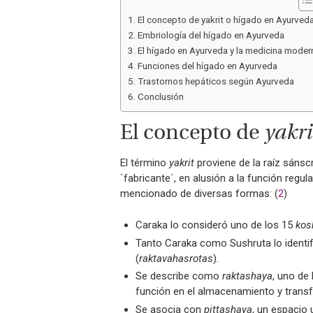
El concepto de yakrit o hígado en Ayurved
Embriología del hígado en Ayurveda
El hígado en Ayurveda y la medicina moder
Funciones del hígado en Ayurveda
Trastornos hepáticos según Ayurveda
Conclusión
El concepto de
yakri
El término
yakrit
proviene de la raíz sánsc
`fabricante´, en alusión a la función regul
mencionado de diversas formas: (
2
)
Caraka lo consideró uno de los 15
kos
Tanto Caraka como Sushruta lo identi
(
raktavahasrotas
).
Se describe como
raktashaya
, uno de
función en el almacenamiento y transf
Se asocia con
pittashaya
, un espacio 