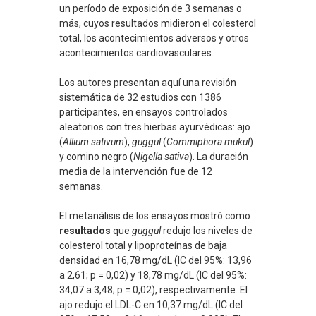
un período de exposición de 3 semanas o
más, cuyos resultados midieron el colesterol
total, los acontecimientos adversos y otros
acontecimientos cardiovasculares.
Los autores presentan aquí una revisión
sistemática de 32 estudios con 1386
participantes, en ensayos controlados
aleatorios con tres hierbas ayurvédicas: ajo
(
Allium sativum
),
guggul
(
Commiphora mukul
)
y comino negro (
Nigella sativa
). La duración
media de la intervención fue de 12
semanas.
El metanálisis de los ensayos mostró como
resultados
que
guggul
redujo los niveles de
colesterol total y lipoproteínas de baja
densidad en 16,78 mg/dL (IC del 95%: 13,96
a 2,61; p = 0,02) y 18,78 mg/dL (IC del 95%:
34,07 a 3,48; p = 0,02), respectivamente. El
ajo redujo el LDL-C en 10,37 mg/dL (IC del