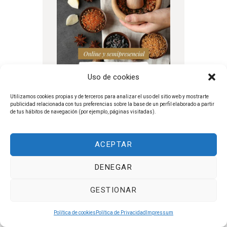
Uso de cookies
Utilizamos cookies propias y de terceros para analizar el uso del sitio web y mostrarte
publicidad relacionada con tus preferencias sobre la base de un perfil elaborado a partir
RETIRO DE INICIACIÓN AL
de tus hábitos de navegación (por ejemplo, páginas visitadas).
AYURVEDA
ACEPTAR
DENEGAR
GESTIONAR
Política de cookies
Política de Privacidad
Impressum