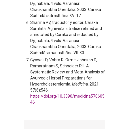
Dṛḍhabala, 4 vols. Varanasi:
Chaukhambha Orientalia; 2003. Caraka
Saṁhitā sutrasthāna XV: 17.
Sharma PV, traductor y editor. Caraka
Samhitā. Agniveśa´s tratise refined and
annotated by Caraka and redacted by
Dṛḍhabala, 4 vols. Varanasi:
Chaukhambha Orientalia; 2003. Caraka
Saṁhitā vimanasthāna VII: 30.
Gyawali D, Vohra R, Orme-Johnson D,
Ramaratnam S, Schneider RH. A
Systematic Review and Meta-Analysis of
Ayurvedic Herbal Preparations for
Hypercholesterolemia.
Medicina
. 2021;
57(6):546.
https://doi.org/10.3390/medicina570605
46