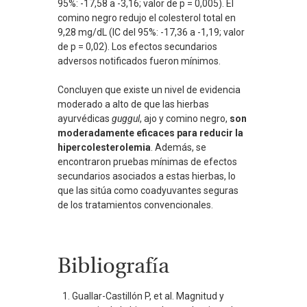
95%: -17,58 a -3,16; valor de p = 0,005). El
comino negro redujo el colesterol total en
9,28 mg/dL (IC del 95%: -17,36 a -1,19; valor
de p = 0,02). Los efectos secundarios
adversos notificados fueron mínimos.
Concluyen que existe un nivel de evidencia
moderado a alto de que las hierbas
ayurvédicas
guggul
, ajo y comino negro,
son
moderadamente eficaces para reducir la
hipercolesterolemia
. Además, se
encontraron pruebas mínimas de efectos
secundarios asociados a estas hierbas, lo
que las sitúa como coadyuvantes seguras
de los tratamientos convencionales.
Bibliografía
Guallar-Castillón P, et al. Magnitud y