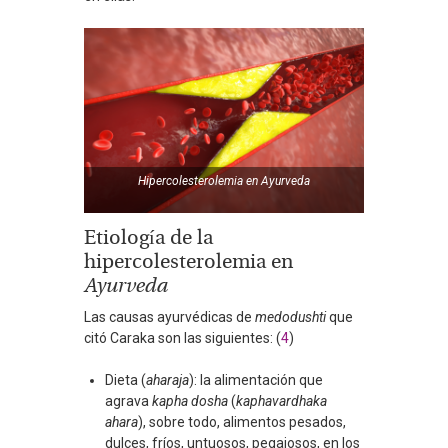
Hipercolesterolemia en
Ayurveda
Etiología de la
hipercolesterolemia en
Ayurveda
Las causas ayurvédicas de
medodushti
que
citó Caraka son las siguientes: (
4
)
Dieta (
aharaja
): la alimentación que
agrava
kapha dosha
(
kaphavardhaka
ahara
), sobre todo, alimentos pesados,
dulces, fríos, untuosos, pegajosos, en los