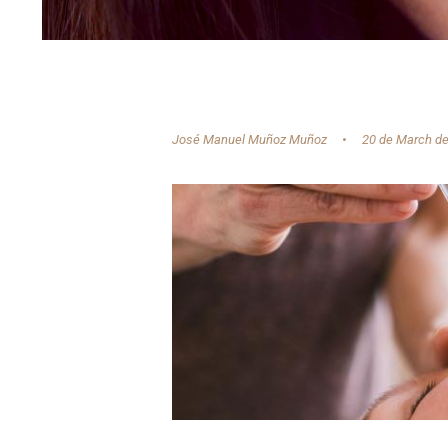
José Manuel Muñoz Muñoz
20 de March d