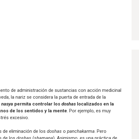
ento de administración de sustancias con acción medicinal
veda
, la nariz se considera la puerta de entrada de la
e
nasya
permita controlar los
doshas
localizados en la
anos de los sentidos y la mente
. Por ejemplo, es muy
trés excesivo.
 de eliminación de los
doshas
o
panchakarma
. Pero
s de los
doshas
(
shamana
). Asimismo, es una práctica de