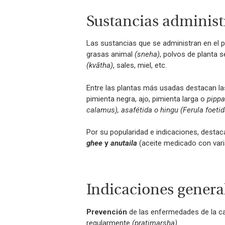
Sustancias adminis
Las sustancias que se administran en el
grasas animal
(sneha)
, polvos de planta 
(kvātha)
, sales, miel, etc.
Entre las plantas más usadas destacan la
pimienta negra, ajo, pimienta larga o
pippal
calamus), asafétida o hingu (Ferula foetid
Por su popularidad e indicaciones, dest
ghee
y
anutaila
(aceite medicado con vari
Indicaciones genera
Prevención
de las enfermedades de la cab
regularmente
(pratimarsha).