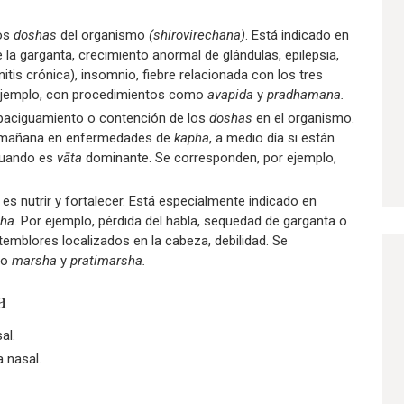
los
doshas
del organismo
(shirovirechana)
. Está indicado en
 la garganta, crecimiento anormal de glándulas, epilepsia,
initis crónica), insomnio, fiebre relacionada con los tres
 ejemplo, con procedimientos como
avapida
y
pradhamana.
paciguamiento o contención de los
doshas
en el organismo.
a mañana en enfermedades de
kapha
, a medio día si están
 cuando es
vāta
dominante. Se corresponden, por ejemplo,
 es nutrir y fortalecer. Está especialmente indicado en
sha
. Por ejemplo, pérdida del habla, sequedad de garganta o
, temblores localizados en la cabeza, debilidad. Se
mo
marsha
y
pratimarsha.
a
al.
 nasal.