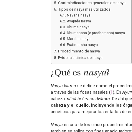
Contraindicaciones generales de nasya
Tipos de nasya más utilizados
Navana nasya
Avapida nasya
Dhuma nasya
Dhumapana (o pradhamana) nasya
Marsha nasya
Pratimarsha nasya
Procedimiento de nasya
Evidencia clínica de nasya
¿Qué es
nasya
?
Nasya karma
se define como el procedimi
a través de las fosas nasales (
1
). En
Ayur
cabeza:
nāsā hi śiraso dvāram
. De ahí qu
cabeza y el cuello, incluyendo los órg
beneficios para mejorar los estados de es
Nasya
es uno de los cinco procedimientos
también se aplica con fines apaciguadore