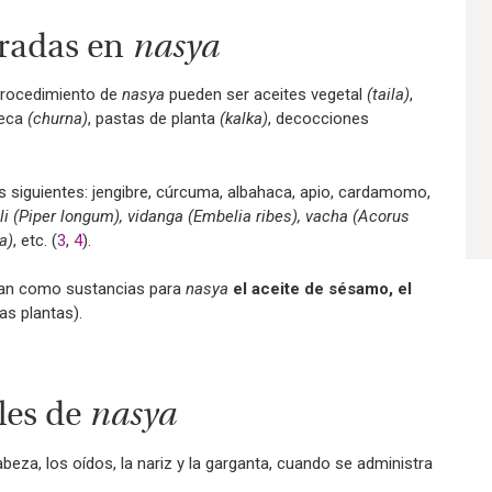
tradas en
nasya
 procedimiento de
nasya
pueden ser aceites vegetal
(taila)
,
seca
(churna)
, pastas de planta
(kalka)
, decocciones
s siguientes: jengibre, cúrcuma, albahaca, apio, cardamomo,
i (Piper longum), vidanga (Embelia ribes), vacha (Acorus
a)
, etc. (
3
,
4
).
acan como sustancias para
nasya
el aceite de sésamo, el
as plantas).
les de
nasya
eza, los oídos, la nariz y la garganta, cuando se administra