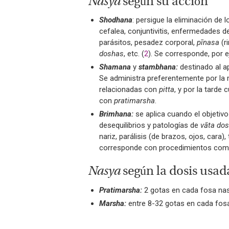
Nasya
según su acción
Shodhana
: persigue la eliminación de 
cefalea, conjuntivitis, enfermedades de
parásitos, pesadez corporal,
pīnasa
(r
doshas
, etc. (
2
). Se corresponde, por
Shamana
y
stambhana:
destinado al a
Se administra preferentemente por l
relacionadas con
pitta
, y por la tarde
con
pratimarsha
.
Brimhana:
se aplica cuando el objetivo
desequilibrios y patologías de
vāta do
nariz, parálisis (de brazos, ojos, cara)
corresponde con procedimientos co
Nasya
según la dosis usad
Pratimarsha:
2 gotas en cada fosa nas
Marsha:
entre 8-32 gotas en cada fosa