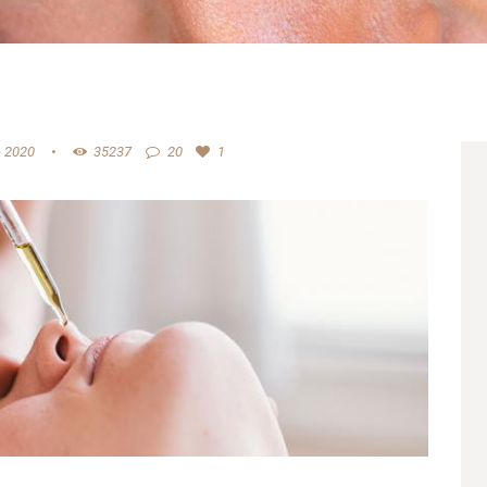
e 2020
35237
20
1