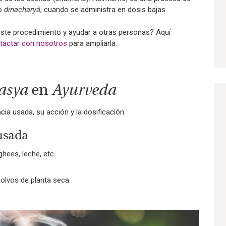
 o
dinacharyā
, cuando se administra en dosis bajas.
 este procedimiento y ayudar a otras personas? Aquí
tactar con nosotros
para ampliarla.
asya
en
Ayurveda
ia usada, su acción y la dosificación.
usada
hees, leche, etc.
polvos de planta seca.
.