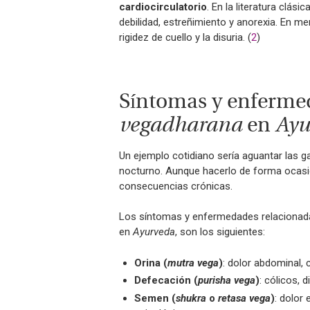
cardiocirculatorio
. En la literatura clás
debilidad, estreñimiento y anorexia. En me
rigidez de cuello y la disuria. (
2
)
Síntomas y enferme
vegadharana
en
Ayu
Un ejemplo cotidiano sería aguantar las ga
nocturno. Aunque hacerlo de forma ocasio
consecuencias crónicas.
Los síntomas y enfermedades relacionadas
en
Ayurveda
, son los siguientes:
Orina (
mutra vega
)
: dolor abdominal, 
Defecación (
purisha vega
)
: cólicos, 
Semen (
shukra
o
retasa vega
)
: dolor 