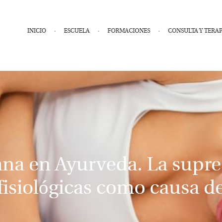
INICIO
ESCUELA
FORMACIONES
CONSULTA Y TERAP
na en Ayurveda. La supres
fisiológicas como causa 