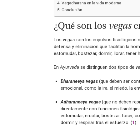
Vegadharana en la vida moderna
Conclusión
¿Qué son los
vegas
e
Los
vegas
son los impulsos fisiológicos
defensa y eliminación que facilitan la ho
estornudar, bostezar, dormir, llorar, tener
En
Ayurveda
se distinguen dos tipos de
v
Dharaneeya vegas
(que deben ser cont
emocional, como la ira, el miedo, la envi
Adharaneeya vegas
(que no deben repr
directamente con funciones fisiológicas
estornudar, eructar, bostezar, toser, 
dormir y respirar tras el esfuerzo. (
1
)