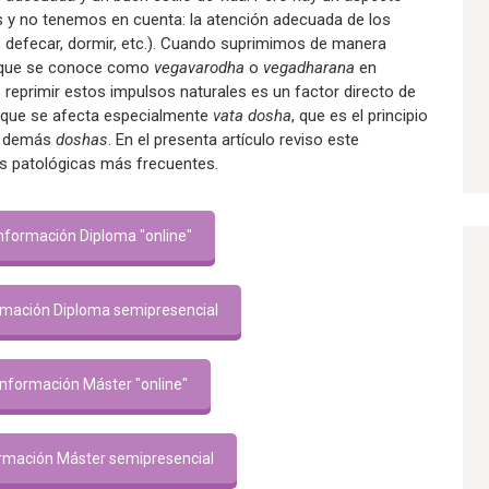
y no tenemos en cuenta: la atención adecuada de los
r, defecar, dormir, etc.). Cuando suprimimos de manera
o que se conoce como
vegavarodha
o
vegadharana
en
r o reprimir estos impulsos naturales es un factor directo de
que se afecta especialmente
vata dosha
, que es el principio
os demás
doshas
. En el presenta artículo reviso este
s patológicas más frecuentes.
nformación Diploma "online"
rmación Diploma semipresencial
Información Máster "online"
rmación Máster semipresencial