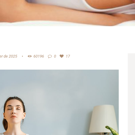
er de 2025
60196
0
17