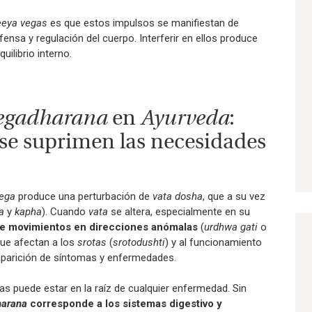
eeya vegas
es que estos impulsos se manifiestan de
sa y regulación del cuerpo. Interferir en ellos produce
ilibrio interno.
egadharana
en
Ayurveda
:
se suprimen las necesidades
ega
produce una perturbación de
vata dosha
, que a su vez
a
y
kapha
). Cuando
vata
se altera, especialmente en su
e movimientos en direcciones anómalas
(
urdhwa gati
o
ue afectan a los
srotas
(
srotodushti
) y al funcionamiento
 aparición de síntomas y enfermedades.
as puede estar en la raíz de cualquier enfermedad. Sin
harana
corresponde a los sistemas digestivo y