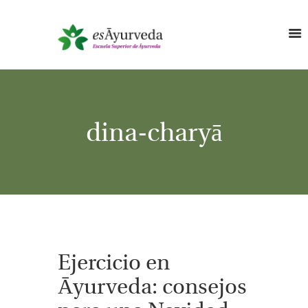
dina-charyā
Ejercicio en
Āyurveda: consejos