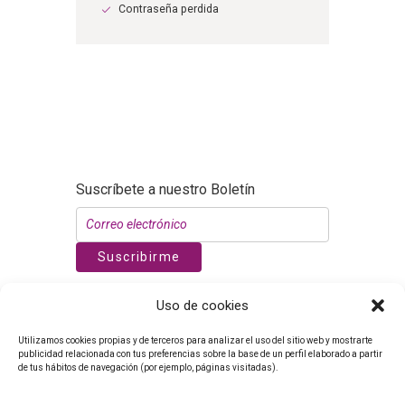
Contraseña perdida
Suscríbete a nuestro Boletín
Suscribirme
WhatsApp
Uso de cookies
Nuñez de Balboa 119, 1º dcha. CP 28006.
Madrid
Utilizamos cookies propias y de terceros para analizar el uso del sitio web y mostrarte
info@esayurveda.com
publicidad relacionada con tus preferencias sobre la base de un perfil elaborado a partir
(+34)621203021
de tus hábitos de navegación (por ejemplo, páginas visitadas).
Aviso Legal
Política de Privacidad
Cookies