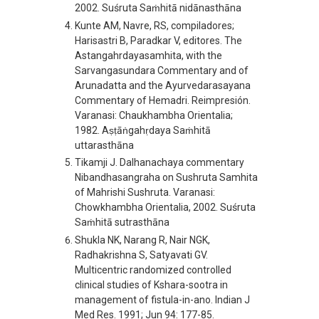
2002. Suśruta Saṁhitā nidānasthāna
Kunte AM, Navre, RS, compiladores;
Harisastri B, Paradkar V, editores. The
Astangahrdayasamhita, with the
Sarvangasundara Commentary and of
Arunadatta and the Ayurvedarasayana
Commentary of Hemadri. Reimpresión.
Varanasi: Chaukhambha Orientalia;
1982. Aṣṭāṅgahṛdaya Saṁhitā
uttarasthāna
Tikamji J. Dalhanachaya commentary
Nibandhasangraha on Sushruta Samhita
of Mahrishi Sushruta. Varanasi:
Chowkhambha Orientalia, 2002. Suśruta
Saṁhitā sutrasthāna
Shukla NK, Narang R, Nair NGK,
Radhakrishna S, Satyavati GV.
Multicentric randomized controlled
clinical studies of Kshara-sootra in
management of fistula-in-ano. Indian J
Med Res. 1991; Jun 94: 177-85.