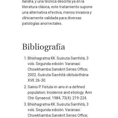
haridra
, y una técnica descrita ya en la
literatura clásica, este tratamiento supone
una alternativa efectiva, menos invasiva y
clínicamente validada para diversas
patologías anorrectales.
Bibliografía
Bhishagratna KK. Suśruta Samhitā, 3
vols. Segunda edición. Varanasi:
Chowkhamba Sanskrit Series Office;
2002. Suśruta Saṁhitā cikitsāsthāna
XVII: 26-30.
Sainio P. Fistula-in-ano in a defined
population. Incidence and etiology. Ann
Chir Gynaecol. 1984; 73(4): 219-224.
Bhishagratna KK. Suśruta Samhitā, 3
vols. Segunda edición. Varanasi:
Chowkhamba Sanskrit Series Office;