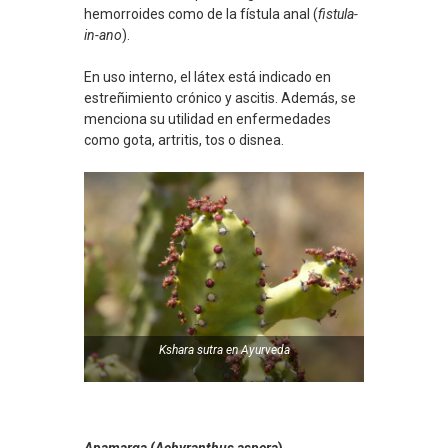
hemorroides como de la fístula anal (
fistula-
in-ano
).
En uso interno, el látex está indicado en
estreñimiento crónico y ascitis. Además, se
menciona su utilidad en enfermedades
como gota, artritis, tos o disnea.
Kshara sutra
en
Ayurveda
Apamarga
(
Achyranthus aspera
)