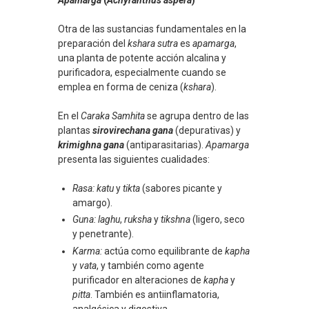
Otra de las sustancias fundamentales en la
preparación del
kshara sutra
es
apamarga
,
una planta de potente acción alcalina y
purificadora, especialmente cuando se
emplea en forma de ceniza (
kshara
).
En el
Caraka Samhita
se agrupa dentro de las
plantas
sirovirechana gana
(depurativas) y
krimighna gana
(antiparasitarias).
Apamarga
presenta las siguientes cualidades:
Rasa:
katu
y
tikta
(sabores picante y
amargo).
Guna:
laghu
,
ruksha
y
tikshna
(ligero, seco
y penetrante).
Karma:
actúa como equilibrante de
kapha
y
vata
, y también como agente
purificador en alteraciones de
kapha
y
pitta
. También es antiinflamatoria,
analgésica y digestiva.