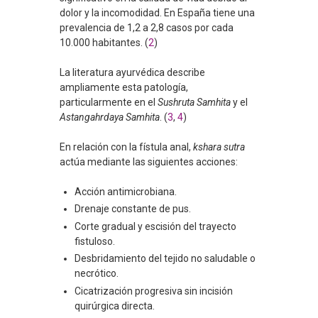
dolor y la incomodidad. En España tiene una
prevalencia de 1,2 a 2,8 casos por cada
10.000 habitantes. (
2
)
La literatura ayurvédica describe
ampliamente esta patología,
particularmente en el
Sushruta
Samhita
y el
Astangahrdaya
Samhita
. (
3
,
4
)
En relación con la fístula anal,
kshara sutra
actúa mediante las siguientes acciones:
Acción antimicrobiana.
Drenaje constante de pus.
Corte gradual y escisión del trayecto
fistuloso.
Desbridamiento del tejido no saludable o
necrótico.
Cicatrización progresiva sin incisión
quirúrgica directa.