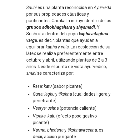
Snuhi
es una planta reconocida en
Ayurveda
por sus propiedades cáusticas y
purificantes. Caraka la incluyó dentro de los
grupos
adhobhagahara
y
shyamadi
. Y
Sushruta dentro del grupo
kaphavataghna
varga
, es decir, plantas que ayudan a
equilibrar
kapha
y
vata
. La recolección de su
látex se realiza preferentemente entre
octubre y abril, utilizando plantas de 2 a 3
años. Desde el punto de vista ayurvédico,
snuhi
se caracteriza por:
Rasa:
katu
(sabor picante).
Guna:
laghu
y
tikshna
(cualidades ligera y
penetrante).
Veerya:
ushna
(potencia caliente).
Vipaka:
katu
(efecto posdigestivo
picante).
Karma:
bhedana
y
tikshnavirecana
, es
decir, acción purgante.