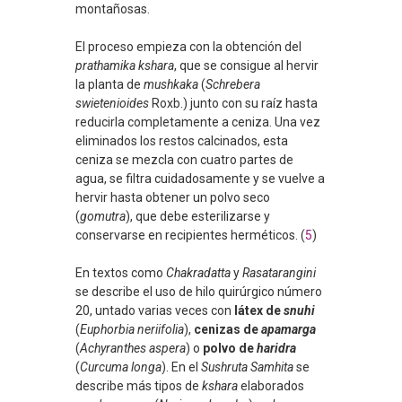
montañosas.
El proceso empieza con la obtención del
prathamika kshara
, que se consigue al hervir
la planta de
mushkaka
(
Schrebera
swietenioides
Roxb.) junto con su raíz hasta
reducirla completamente a ceniza. Una vez
eliminados los restos calcinados, esta
ceniza se mezcla con cuatro partes de
agua, se filtra cuidadosamente y se vuelve a
hervir hasta obtener un polvo seco
(
gomutra
), que debe esterilizarse y
conservarse en recipientes herméticos. (
5
)
En textos como
Chakradatta
y
Rasatarangini
se describe el uso de hilo quirúrgico número
20, untado varias veces con
látex de
snuhi
(
Euphorbia neriifolia
),
cenizas de
apamarga
(
Achyranthes aspera
) o
polvo de
haridra
(
Curcuma longa
). En el
Sushruta Samhita
se
describe más tipos de
kshara
elaborados