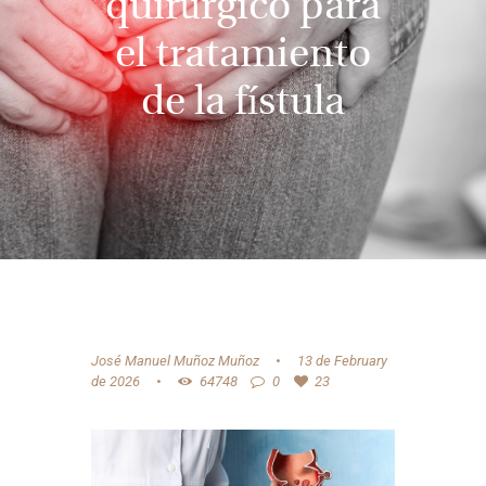
quirúrgico para
el tratamiento
de la fístula
José Manuel Muñoz Muñoz
13 de February
de 2026
64748
0
23