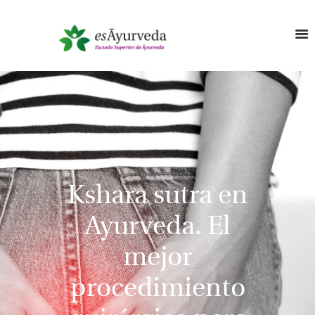
Kshara sutra en
Ayurveda. El
mejor
procedimiento