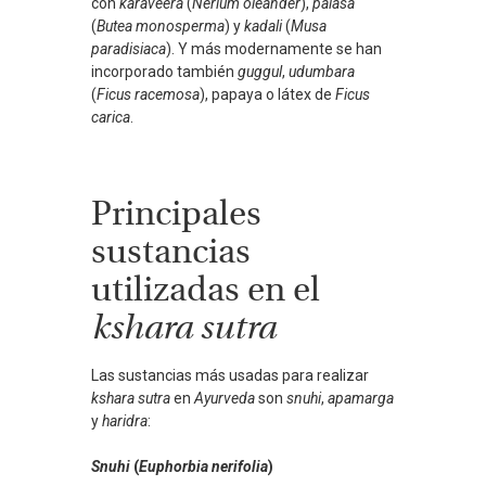
con
karaveera
(
Nerium oleander
),
palasa
(
Butea monosperma
) y
kadali
(
Musa
paradisiaca
). Y más modernamente se han
incorporado también
guggul
,
udumbara
(
Ficus racemosa
), papaya o látex de
Ficus
carica
.
Principales
sustancias
utilizadas en el
kshara sutra
Las sustancias más usadas para realizar
kshara sutra
en
Ayurveda
son
snuhi
,
apamarga
y
haridra
:
Snuhi
(
Euphorbia nerifolia
)